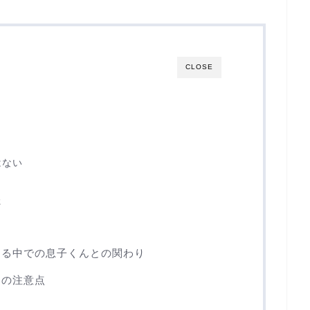
CLOSE
はない
た
ける中での息子くんとの関わり
きの注意点