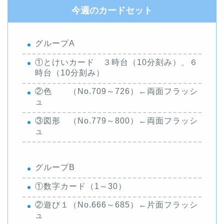
今週のカードセット
グループA
①とけいカード ３時台（10分刻み）、６
時台（10分刻み）
②色 （No.709～726）←両面フラッシ
ュ
③図形 （No.779～800）←両面フラッシ
ュ
グループB
①数字カード（1～30）
②遊び１（No.666～685）←片面フラッシ
ュ