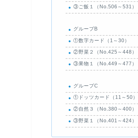
③ご飯１（No.506～53
グループB
①数字カード（1～30）
②野菜２（No.425～44
③果物１（No.449～47
グループC
①ドッツカード（11～50）
②自然３（No.380～40
③野菜１（No.401～42