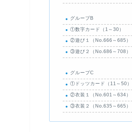
グループB
①数字カード（1～30）
②遊び１（No.666～68
③遊び２（No.686～70
グループC
①ドッツカード（11～50）
②衣装１（No.601～63
③衣装２（No.635～66