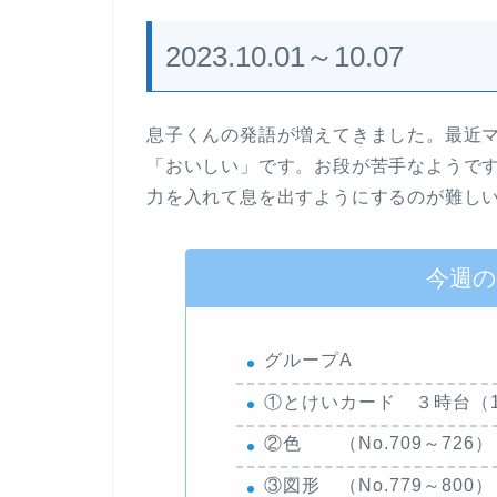
2023.10.01～10.07
息子くんの発語が増えてきました。最近
「おいしい」です。お段が苦手なようで
力を入れて息を出すようにするのが難し
今週
グループA
①とけいカード ３時台（1
②色 （No.709～726
③図形 （No.779～80